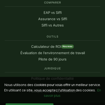
COMPARER
EAP vs Siffi
Assurance vs Siffi
Siffi vs Autres
OUTILS
Calculateur de ROI
Nouveau
Évaluation de l'environnement de travail
Pilote de 90 jours
JURIDIQUE
Politique de confidentialité
Nous utilisons des cookies pour vous offrir un meilleur service.
Conditions d'utilisation
En utilisant ce site, vous acceptez l'utilisation des cookies.
En
Politique relative aux cookies
savoir plus