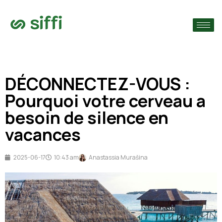
›
ie
›
DÉCONNECTEZ-VOUS :
›
s
Pourquoi votre cerveau a
besoin de silence en
vacances
2025-06-17
10:43 am
Anastassia Murašina