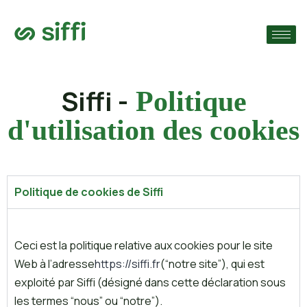
›
ie
›
Siffi -
Politique
›
s
d'utilisation des cookies
Politique de cookies de Siffi
Ceci est la politique relative aux cookies pour le site
Web à l’adresse
https://siffi.fr
(“notre site”), qui est
exploité par Siffi (désigné dans cette déclaration sous
les termes “nous” ou “notre”).