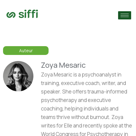
›
ie
›
Auteur
›
s
Zoya Mesaric
Zoya Mesaric is a psychoanalyst in
training, executive coach, writer, and
speaker. She offers trauma-informed
psychotherapy and executive
coaching, helping individuals and
teams thrive without burnout. Zoya
writes for Elle and recently spoke at the
World Congress for Psychotherapy in