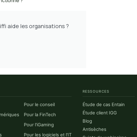
onctionne ?
ffi aide les organisations ?
RESSOURCES
Pour le conseil
Étude de cas Entain
Étude client IGG
umériques
Pour la FinTech
Blog
Pour l'iGaming
Antisèches
s
Pour les logiciels et l'IT