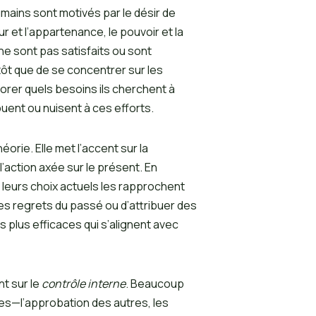
ains sont motivés par le désir de
 et l’appartenance, le pouvoir et la
s ne sont pas satisfaits ou sont
tôt que de se concentrer sur les
orer quels besoins ils cherchent à
ent ou nuisent à ces efforts.
éorie. Elle met l’accent sur la
l’action axée sur le présent. En
 leurs choix actuels les rapprochent
les regrets du passé ou d’attribuer des
 plus efficaces qui s’alignent avec
t sur le
contrôle interne
. Beaucoup
es—l’approbation des autres, les