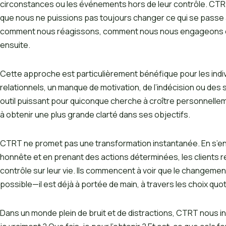
circonstances ou les événements hors de leur contrôle. CTRT 
que nous ne puissions pas toujours changer ce qui se passe
comment nous réagissons, comment nous nous engageons et
ensuite.
Cette approche est particulièrement bénéfique pour les indiv
relationnels, un manque de motivation, de l’indécision ou des
outil puissant pour quiconque cherche à croître personnelle
à obtenir une plus grande clarté dans ses objectifs.
CTRT ne promet pas une transformation instantanée. En s’e
honnête et en prenant des actions déterminées, les clients 
contrôle sur leur vie. Ils commencent à voir que le changement
possible—il est déjà à portée de main, à travers les choix quoti
Dans un monde plein de bruit et de distractions, CTRT nous invi