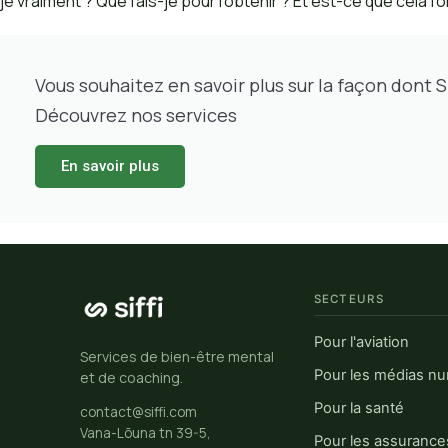
je vraiment ? Que fais-je pour l’obtenir ? Et est-ce que cela f
Vous souhaitez en savoir plus sur la façon dont Si
Découvrez nos services
En savoir plus
SECTEURS
Pour l'aviation
Services de bien-être mental
Pour les médias n
et de coaching.
Pour la santé
contact@siffi.com
Vana-Lõuna tn 39-5,
Pour les assurance