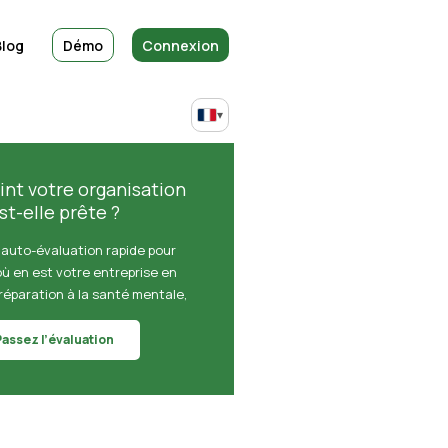
Blog
Démo
Connexion
▾
int votre organisation
st-elle prête ?
 auto-évaluation rapide pour
où en est votre entreprise en
réparation à la santé mentale,
Passez l’évaluation