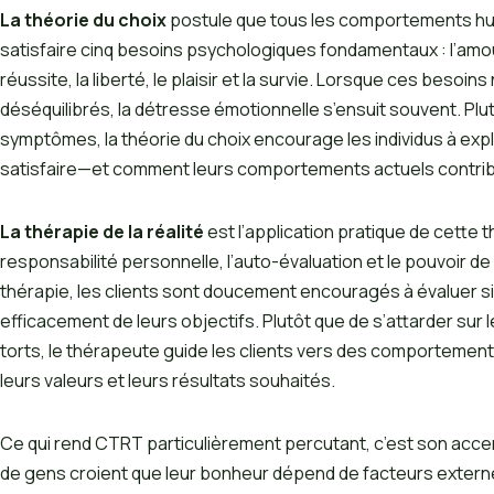
La théorie du choix
postule que tous les comportements hum
satisfaire cinq besoins psychologiques fondamentaux : l’amour
réussite, la liberté, le plaisir et la survie. Lorsque ces besoin
déséquilibrés, la détresse émotionnelle s’ensuit souvent. Plu
symptômes, la théorie du choix encourage les individus à expl
satisfaire—et comment leurs comportements actuels contribu
La thérapie de la réalité
est l’application pratique de cette th
responsabilité personnelle, l’auto-évaluation et le pouvoir de 
thérapie, les clients sont doucement encouragés à évaluer si
efficacement de leurs objectifs. Plutôt que de s’attarder sur 
torts, le thérapeute guide les clients vers des comportements
leurs valeurs et leurs résultats souhaités.
Ce qui rend CTRT particulièrement percutant, c’est son accen
de gens croient que leur bonheur dépend de facteurs extern