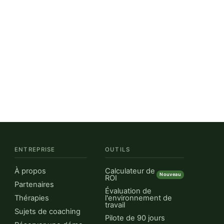
ENTREPRISE
OUTILS
À propos
Calculateur de
Nouveau
ROI
Partenaires
Évaluation de
Thérapies
l'environnement de
travail
Sujets de coaching
Pilote de 90 jours