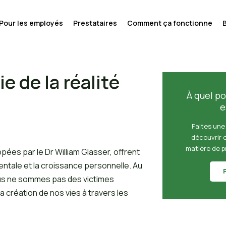
Pour les employés
Prestataires
Comment ça fonctionne
e de la réalité
À quel po
e
Faites une
découvrir 
matière de p
ppées par le Dr William Glasser, offrent
entale et la croissance personnelle. Au
us ne sommes pas des victimes
 création de nos vies à travers les