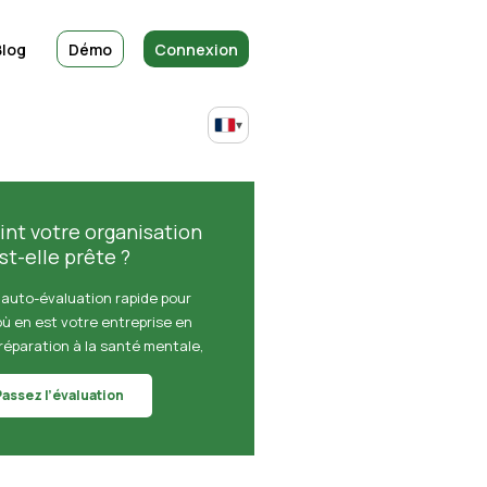
Blog
Démo
Connexion
▾
int votre organisation
st-elle prête ?
 auto-évaluation rapide pour
où en est votre entreprise en
réparation à la santé mentale,
Passez l’évaluation