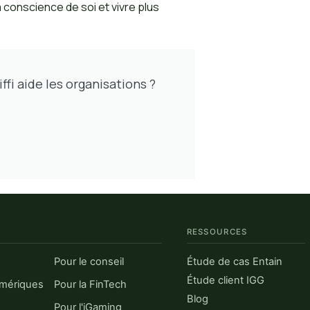
conscience de soi et vivre plus
ffi aide les organisations ?
RESSOURCES
Pour le conseil
Étude de cas Entain
Étude client IGG
umériques
Pour la FinTech
Blog
Pour l'iGaming