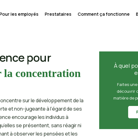
Pour les employés
Prestataires
Comment ça fonctionne
ience pour
À quel po
r la concentration
e
Faites une
découvrir 
matière de p
concentre sur le développement de la
rte et non-jugeante à l’égard de ses
ence encourage les individus à
’elles se présentent, sans réagir ni
nant à observer les pensées et les