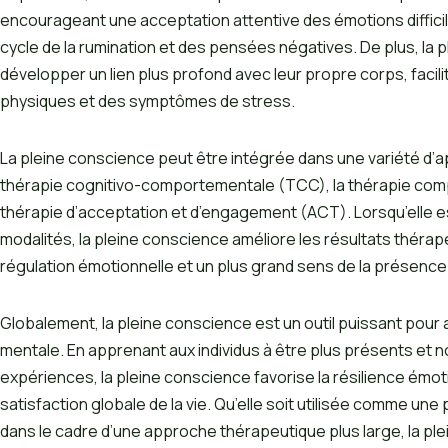
encourageant une acceptation attentive des émotions difficile
cycle de la rumination et des pensées négatives. De plus, la p
développer un lien plus profond avec leur propre corps, facili
physiques et des symptômes de stress.
La pleine conscience peut être intégrée dans une variété d’
thérapie cognitivo-comportementale (TCC), la thérapie comp
thérapie d’acceptation et d’engagement (ACT). Lorsqu’elle 
modalités, la pleine conscience améliore les résultats thérape
régulation émotionnelle et un plus grand sens de la présenc
Globalement, la pleine conscience est un outil puissant pour a
mentale. En apprenant aux individus à être plus présents et 
expériences, la pleine conscience favorise la résilience émotio
satisfaction globale de la vie. Qu’elle soit utilisée comme u
dans le cadre d’une approche thérapeutique plus large, la pl