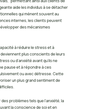
vais,” permettant ainsi aux clients de
ante aide les individus à se détacher
ionnelles qui mènent souvent au
ences internes, les clients peuvent
t développer des mécanismes
pacité à réduire le stress et à
s deviennent plus conscients de leurs
ress ou d’anxiété avant qu’ils ne
 une pause et à répondre à ces
pulsivement ou avec détresse. Cette
voriser un plus grand sentiment de
fficiles.
 des problèmes tels que l’anxiété, la
uvant la conscience de soi et en