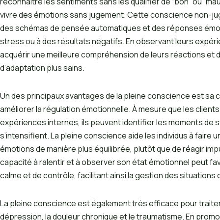
reconnaître les sentiments sans les qualifier de “bon” ou “mau
vivre des émotions sans jugement. Cette conscience non-juge
des schémas de pensée automatiques et des réponses émot
stress ou à des résultats négatifs. En observant leurs expéri
acquérir une meilleure compréhension de leurs réactions e
d’adaptation plus sains.
Un des principaux avantages de la pleine conscience est sa ca
améliorer la régulation émotionnelle. À mesure que les client
expériences internes, ils peuvent identifier les moments de st
s’intensifient. La pleine conscience aide les individus à faire
émotions de manière plus équilibrée, plutôt que de réagir im
capacité à ralentir et à observer son état émotionnel peut fa
calme et de contrôle, facilitant ainsi la gestion des situations di
La pleine conscience est également très efficace pour traiter
dépression, la douleur chronique et le traumatisme. En promo