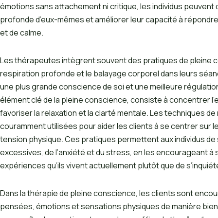
émotions sans attachement ni critique, les individus peuve
profonde d’eux-mêmes et améliorer leur capacité à répondre a
et de calme.
Les thérapeutes intègrent souvent des pratiques de pleine co
respiration profonde et le balayage corporel dans leurs séan
une plus grande conscience de soi et une meilleure régulation
élément clé de la pleine conscience, consiste à concentrer l’e
favoriser la relaxation et la clarté mentale. Les techniques 
couramment utilisées pour aider les clients à se centrer sur l
tension physique. Ces pratiques permettent aux individus de
excessives, de l’anxiété et du stress, en les encourageant à 
expériences qu’ils vivent actuellement plutôt que de s’inquiéte
Dans la thérapie de pleine conscience, les clients sont encou
pensées, émotions et sensations physiques de manière bienvei