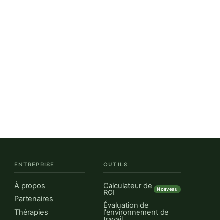
ENTREPRISE
OUTILS
À propos
Calculateur de
Nouveau
ROI
Partenaires
Évaluation de
Thérapies
l'environnement de
travail