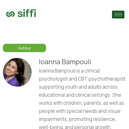
›
ie
›
Auteur
›
s
Ioanna Bampouli
Ioanna Bampouli is a clinical
psychologist and CBT psychotherapist
supporting youth and adults across
educational and clinical settings. She
works with children, parents, as well as
people with special needs and visual
impairments, promoting resilience,
well-being, and personal growth.