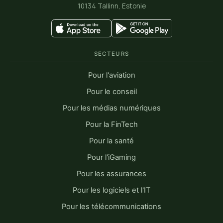
10134 Tallinn, Estonie
Testlio voit Siffi comme un
partenaire précieux pour favoriser
le bien-être et la productivité de
notre personnel. Notre équipe
SECTEURS
mondiale l’adore !”
Pour l'aviation
Pour le conseil
Moonika Oras
Spécialiste de l’expérience des personnes,
Pour les médias numériques
Testlio
Pour la FinTech
Pour la santé
Pour l'iGaming
Pour les assurances
Pour les logiciels et l'IT
Pour les télécommunications