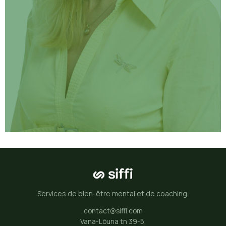
“Ce qui rend Siffi si formidable,
c’est la possibilité d’accéder en
Services de bien-être mental et de coaching.
quelques minutes à des
thérapeutes de premier ordre, où
contact@siffi.com
Vana-Lõuna tn 39-5,
qu’ils se trouvent dans le monde.