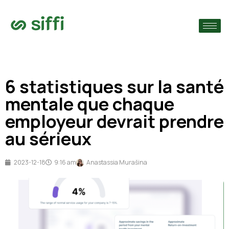
›
ie
›
6 statistiques sur la santé
›
s
mentale que chaque
employeur devrait prendre
au sérieux
2023-12-18
9:16 am
Anastassia Murašina