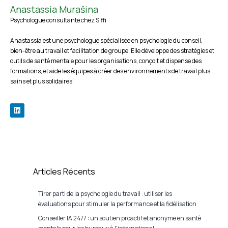
Anastassia Murašina
Psychologue consultante chez Siffi
Anastassia est une psychologue spécialisée en psychologie du conseil,
bien-être au travail et facilitation de groupe. Elle développe des stratégies et
outils de santé mentale pour les organisations, conçoit et dispense des
formations, et aide les équipes à créer des environnements de travail plus
sains et plus solidaires.
Articles Récents
Tirer parti de la psychologie du travail : utiliser les
évaluations pour stimuler la performance et la fidélisation
Conseiller IA 24/7 : un soutien proactif et anonyme en santé