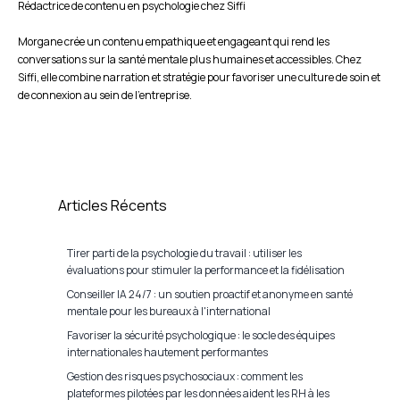
Rédactrice de contenu en psychologie chez Siffi
Morgane crée un contenu empathique et engageant qui rend les
conversations sur la santé mentale plus humaines et accessibles. Chez
Siffi, elle combine narration et stratégie pour favoriser une culture de soin et
de connexion au sein de l’entreprise.
Articles Récents
Tirer parti de la psychologie du travail : utiliser les
évaluations pour stimuler la performance et la fidélisation
Conseiller IA 24/7 : un soutien proactif et anonyme en santé
mentale pour les bureaux à l'international
Favoriser la sécurité psychologique : le socle des équipes
internationales hautement performantes
Gestion des risques psychosociaux : comment les
plateformes pilotées par les données aident les RH à les