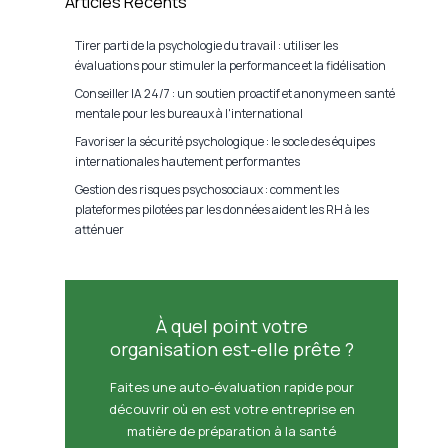
Articles Récents
Tirer parti de la psychologie du travail : utiliser les
évaluations pour stimuler la performance et la fidélisation
Conseiller IA 24/7 : un soutien proactif et anonyme en santé
mentale pour les bureaux à l'international
Favoriser la sécurité psychologique : le socle des équipes
internationales hautement performantes
Gestion des risques psychosociaux : comment les
plateformes pilotées par les données aident les RH à les
atténuer
À quel point votre
organisation est-elle prête ?
Faites une auto-évaluation rapide pour
découvrir où en est votre entreprise en
matière de préparation à la santé