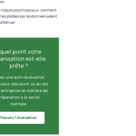
tes
s risques psychosociaux : comment
rmes pilotées par les données aident
s atténuer
 quel point votre
anisation est-elle
prête ?
tes une auto-évaluation
e pour découvrir où en est
 entreprise en matière de
réparation à la santé
mentale,
Passez l’évaluation