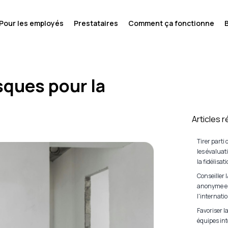
Pour les employés
Prestataires
Comment ça fonctionne
sques pour la
Articles 
Tirer parti 
les évaluat
la fidélisat
Conseiller I
anonyme en
l'internati
Favoriser l
équipes in