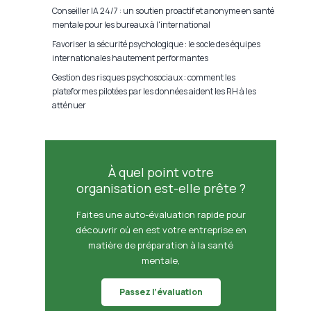
Conseiller IA 24/7 : un soutien proactif et anonyme en santé
mentale pour les bureaux à l'international
Favoriser la sécurité psychologique : le socle des équipes
internationales hautement performantes
Gestion des risques psychosociaux : comment les
plateformes pilotées par les données aident les RH à les
atténuer
À quel point votre
organisation est-elle prête ?
Faites une auto-évaluation rapide pour
découvrir où en est votre entreprise en
matière de préparation à la santé
mentale,
Passez l’évaluation