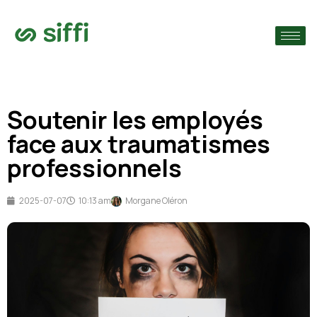
›
ie
›
Soutenir les employés
›
s
face aux traumatismes
professionnels
2025-07-07
10:13 am
Morgane Oléron